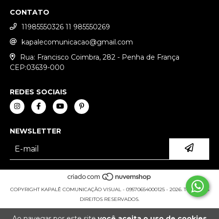
CONTATO
11985550326 11 985550269
kapalecomunicacao@gmail.com
Rua: Francisco Coimbra, 282 - Penha de França
CEP:03639-000
REDES SOCIAIS
NEWSLETTER
COPYRIGHT KAPALÊ COMUNICAÇÃO VISUAL - 09570654000125 - 2026. TODOS OS
DIREITOS RESERVADOS.
Ao navegar por este site
você aceita o uso de cookies