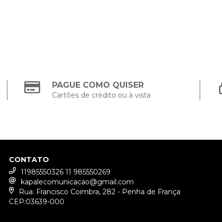
PAGUE COMO QUISER
Cartões de crédito ou à vista
CONTATO
11985550326 11 985550269
kapalecomunicacao@gmail.com
Rua: Francisco Coimbra, 282 - Penha de França
CEP:03639-000